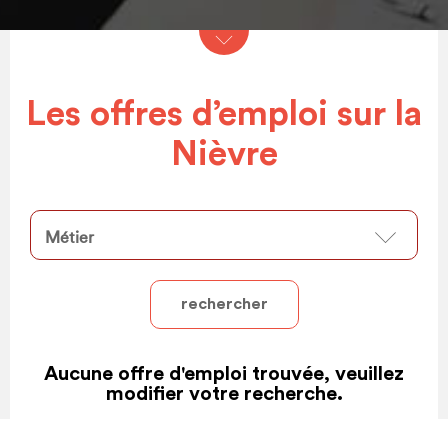
Formations RH
d
Assistance au recrutement
Diagnostic de sécurisation des parcours
Les offres d’emploi sur la
professionnels
Nièvre
Espace Professionnel
Particuliers
Métier
Bilan de compétences
Accompagnement professionnel
VAE – Point Relais Conseil
Aucune offre d'emploi trouvée, veuillez
modifier votre recherche.
Mon conseil en évolution
professionnelle