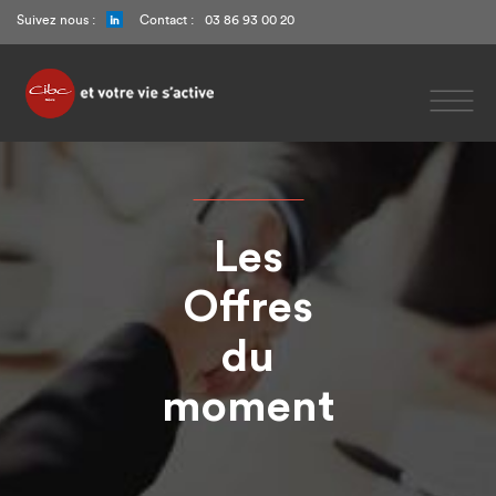
Suivez nous :
Contact :
03 86 93 00 20
I
m
Les
Accueil
Offres
À propos
du
Professionnels
moment
Bilan de compétences
Accompagnement professionnel